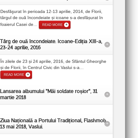
Desfăşurat în perioada 12-13 aprilie, 2014, de Florii,
târgul de ouă încondeiate și icoane s-a desfășurat în
foaierul Casei de
…
READ MORE
Târg de ouă încondeiate. Icoane-Ediția XIII-a,
+
23-24 aprilie, 2016
În zilele de 23 și 24 aprilie, 2016, de Sfântul Gheorghe
și de Florii, în Centrul Civic din Vaslui s-a
…
READ MORE
Lansarea albumului "Măi soldate roșior", 31
+
martie 2018
Ziua Națională a Portului Tradițional, Flashmob,
+
13 mai 2018, Vaslui.