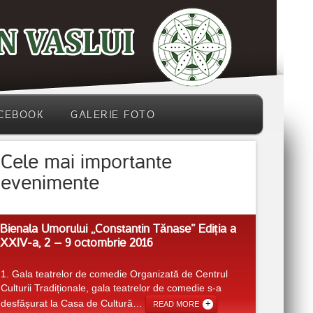
CEBOOK
GALERIE FOTO
Cele mai importante
evenimente
Bienala Umorului ,,Constantin Tănase” Ediția a
XXIV-a, 2 – 9 octombrie 2016
1. Gala teatrelor de comedie Organizată de Centrul
Culturii Tradiționale, gala teatrelor de comedie s-a
desfășurat la Casa de Cultură
…
READ MORE